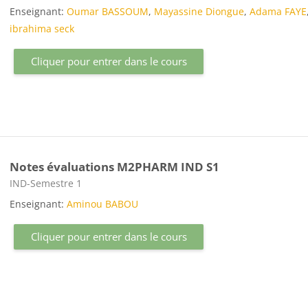
Enseignant:
Oumar BASSOUM
,
Mayassine Diongue
,
Adama FAYE
ibrahima seck
Cliquer pour entrer dans le cours
Notes évaluations M2PHARM IND S1
Catégorie de cours
IND-Semestre 1
Enseignant:
Aminou BABOU
Cliquer pour entrer dans le cours