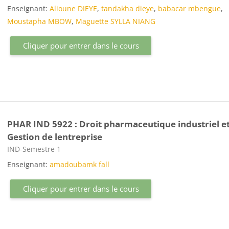
Enseignant:
Alioune DIEYE
,
tandakha dieye
,
babacar mbengue
,
Moustapha MBOW
,
Maguette SYLLA NIANG
Cliquer pour entrer dans le cours
PHAR IND 5922 : Droit pharmaceutique industriel e
Gestion de lentreprise
Catégorie de cours
IND-Semestre 1
Enseignant:
amadoubamk fall
Cliquer pour entrer dans le cours