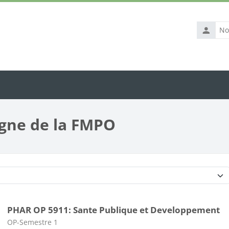
Nom
d’utilisat
igne de la FMPO
Catégories de cours
PHAR OP 5911: Sante Publique et Developpement
Catégorie de cours
OP-Semestre 1