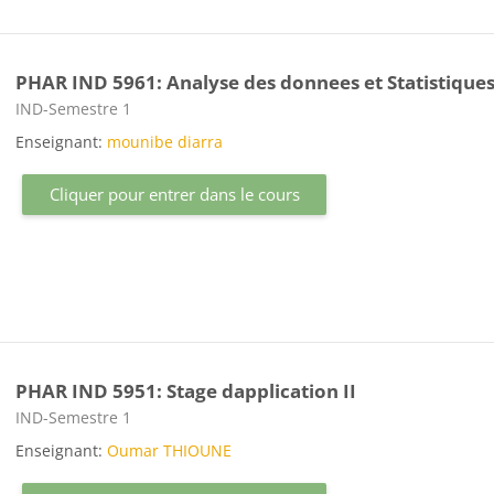
PHAR IND 5961: Analyse des donnees et Statistique
Catégorie de cours
IND-Semestre 1
Enseignant:
mounibe diarra
Cliquer pour entrer dans le cours
PHAR IND 5951: Stage dapplication II
Catégorie de cours
IND-Semestre 1
Enseignant:
Oumar THIOUNE