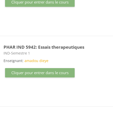
Cliquer pour entrer dans le cours
PHAR IND 5942: Essais therapeutiques
Catégorie de cours
IND-Semestre 1
Enseignant:
amadou dieye
Cliquer pour entrer dans le cours