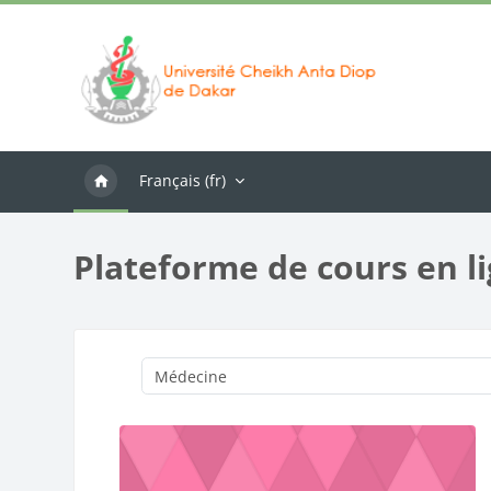
Passer au contenu principal
Français ‎(fr)‎
Plateforme de cours en l