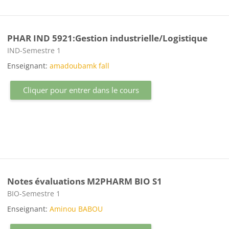
PHAR IND 5921:Gestion industrielle/Logistique
Catégorie de cours
IND-Semestre 1
Enseignant:
amadoubamk fall
Cliquer pour entrer dans le cours
Notes évaluations M2PHARM BIO S1
Catégorie de cours
BIO-Semestre 1
Enseignant:
Aminou BABOU