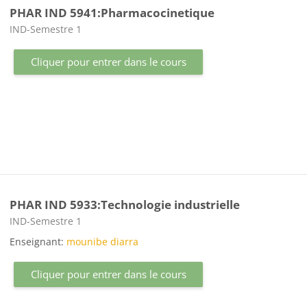
PHAR IND 5941:Pharmacocinetique
Catégorie de cours
IND-Semestre 1
Cliquer pour entrer dans le cours
PHAR IND 5933:Technologie industrielle
Catégorie de cours
IND-Semestre 1
Enseignant:
mounibe diarra
Cliquer pour entrer dans le cours