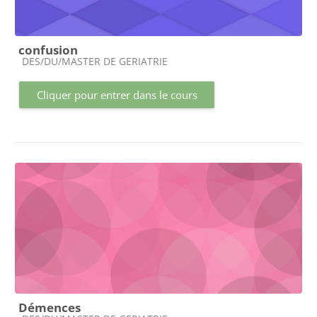
confusion
Catégorie de cours
DES/DU/MASTER DE GERIATRIE
Cliquer pour entrer dans le cours
Démences