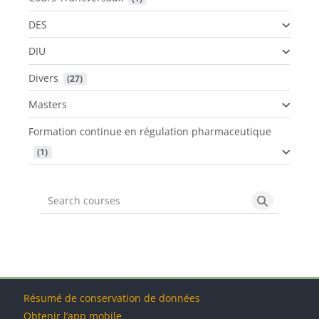
DES
DIU
Divers
 (27)
Masters
Formation continue en régulation pharmaceutique
 (1)
Search courses
Search cou
Blocs
Blocs
Blocs
Blocs
Résumé de conservation de données
Obtenir l’app mobile