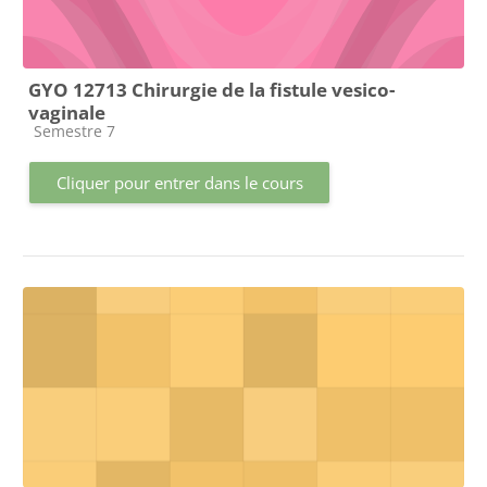
GYO 12713 Chirurgie de la fistule vesico-
vaginale
Catégorie de cours
Semestre 7
Cliquer pour entrer dans le cours