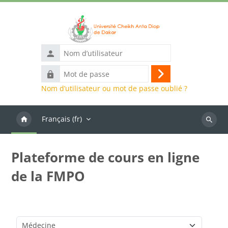
Passer au contenu principal
Nom
d’utilisateur
Mot
Connexion
de
Nom d’utilisateur ou mot de passe oublié ?
passe
Français ‎(fr)‎
Recher
des
cours
Plateforme de cours en ligne
de la FMPO