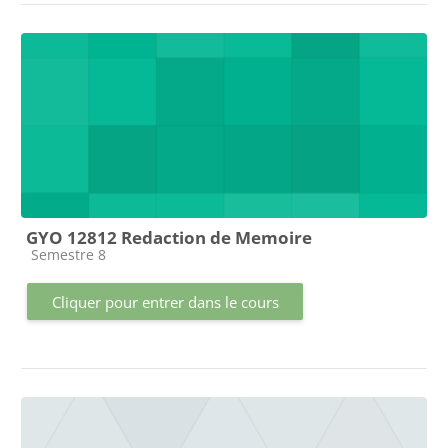
GYO 12812 Redaction de Memoire
Catégorie de cours
Semestre 8
Cliquer pour entrer dans le cours