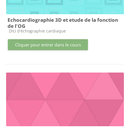
Echocardiographie 3D et etude de la fonction
de l'OG
Catégorie de cours
DIU d'échographie cardiaque
Cliquer pour entrer dans le cours