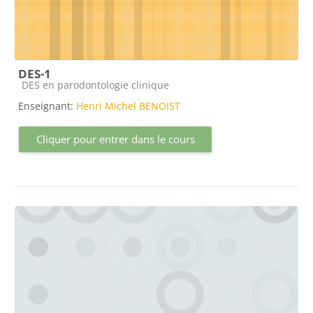
DES-1
Catégorie de cours
DES en parodontologie clinique
Enseignant:
Henri Michel BENOIST
Cliquer pour entrer dans le cours