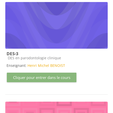
DES-3
Catégorie de cours
DES en parodontologie clinique
Enseignant:
Henri Michel BENOIST
Cliquer pour entrer dans le cours