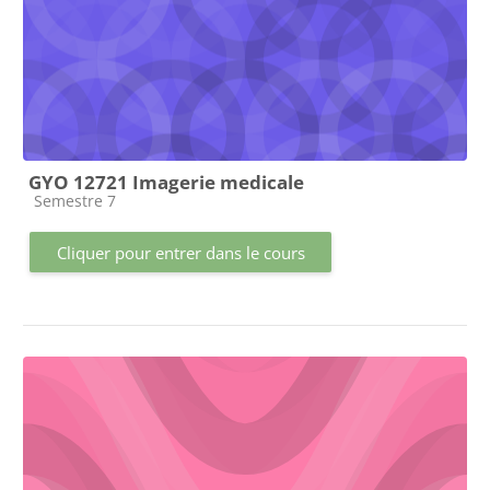
GYO 12721 Imagerie medicale
Catégorie de cours
Semestre 7
Cliquer pour entrer dans le cours