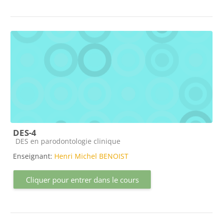
DES-4
Catégorie de cours
DES en parodontologie clinique
Enseignant:
Henri Michel BENOIST
Cliquer pour entrer dans le cours