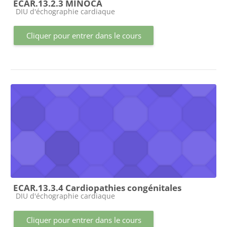
ECAR.13.2.3 MINOCA
Catégorie de cours
DIU d'échographie cardiaque
Cliquer pour entrer dans le cours
ECAR.13.3.4 Cardiopathies congénitales
Catégorie de cours
DIU d'échographie cardiaque
Cliquer pour entrer dans le cours