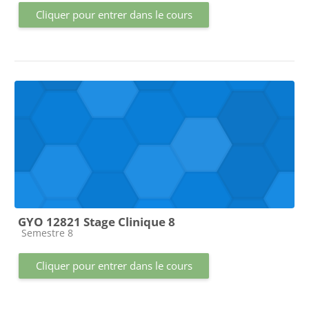
Cliquer pour entrer dans le cours
GYO 12821 Stage Clinique 8
Catégorie de cours
Semestre 8
Cliquer pour entrer dans le cours