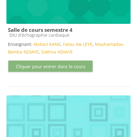
Salle de cours semestre 4
Catégorie de cours
DIU d'échographie cardiaque
Enseignant:
Abdoul KANE
,
Fatou Aw LEYE
,
Mouhamadou
Bamba NDIAYE
,
Sokhna NDIAYE
Cliquer pour entrer dans le cours