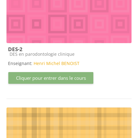
DES-2
Catégorie de cours
DES en parodontologie clinique
Enseignant:
Henri Michel BENOIST
Cliquer pour entrer dans le cours