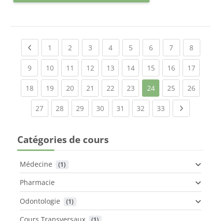
Previous page
(current)
(current)
(current)
(current)
(current)
(current)
(current)
(current
1
2
3
4
5
6
7
8
(current)
(current)
(current)
(current)
(current)
(current)
(current)
(current)
(current
9
10
11
12
13
14
15
16
17
(current)
(current)
(current)
(current)
(current)
(current)
(current)
(current
18
19
20
21
22
23
24
25
26
(current)
(current)
(current)
(current)
(current)
(current)
(current)
Next page
27
28
29
30
31
32
33
Catégories de cours
Médecine
 (1)
Pharmacie
Odontologie
 (1)
Cours Transversaux
 (1)