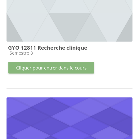
GYO 12811 Recherche clinique
Catégorie de cours
Semestre 8
Cliquer pour entrer dans le cours