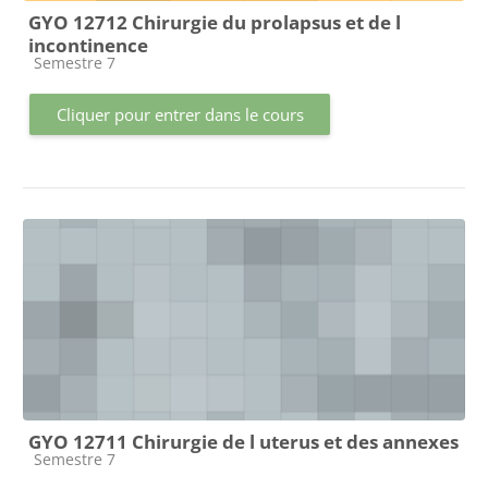
GYO 12712 Chirurgie du prolapsus et de l
incontinence
Catégorie de cours
Semestre 7
Cliquer pour entrer dans le cours
GYO 12711 Chirurgie de l uterus et des annexes
Catégorie de cours
Semestre 7