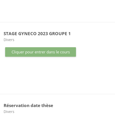
STAGE GYNECO 2023 GROUPE 1
Catégorie de cours
Divers
Cliquer pour entrer dans le cours
Réservation date thèse
Catégorie de cours
Divers