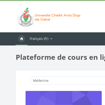
Passer au contenu principal
Français ‎(fr)‎
Plateforme de cours en l