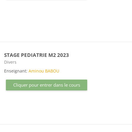
STAGE PEDIATRIE M2 2023
Catégorie de cours
Divers
Enseignant:
Aminou BABOU
Cliquer pour entrer dans le cours