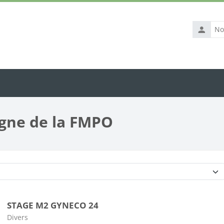
Nom
d’utilisat
igne de la FMPO
Catégories de cours
STAGE M2 GYNECO 24
Catégorie de cours
Divers