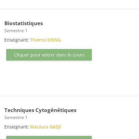
Biostatistiques
Catégorie de cours
Semestre 1
Enseignant:
Thierno DIENG
Cliquer pour entrer dans le cours
Techniques Cytogénétiques
Catégorie de cours
Semestre 1
Enseignant:
Macoura GADJI