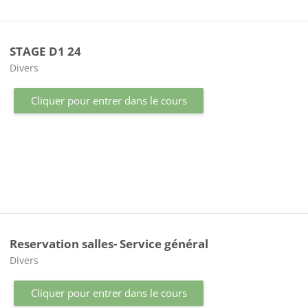
STAGE D1 24
Catégorie de cours
Divers
Cliquer pour entrer dans le cours
Reservation salles- Service général
Catégorie de cours
Divers
Cliquer pour entrer dans le cours