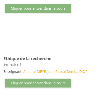
Cliquer pour entrer dans le cours
Ethique de la recherche
Catégorie de cours
Semestre 1
Enseignant:
Alioune DIEYE
,
Jean Pascal Demba DIOP
Cliquer pour entrer dans le cours