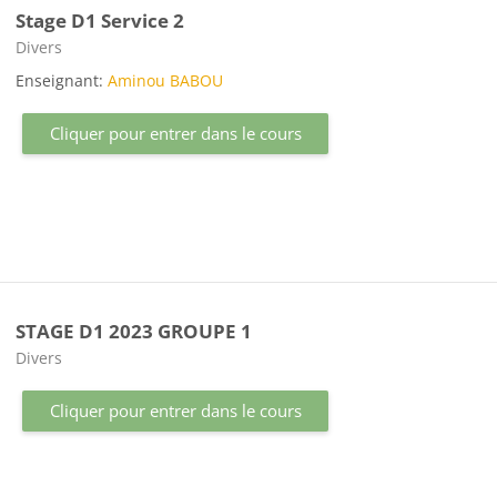
Stage D1 Service 2
Catégorie de cours
Divers
Enseignant:
Aminou BABOU
Cliquer pour entrer dans le cours
STAGE D1 2023 GROUPE 1
Catégorie de cours
Divers
Cliquer pour entrer dans le cours