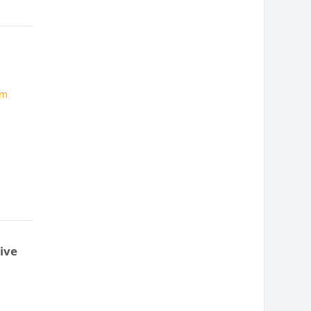
om
ive