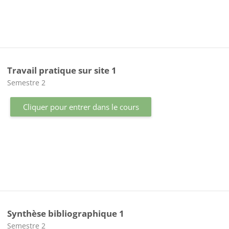
Travail pratique sur site 1
Catégorie de cours
Semestre 2
Cliquer pour entrer dans le cours
Synthèse bibliographique 1
Catégorie de cours
Semestre 2