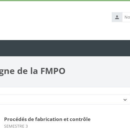
Nom
d’utilisat
igne de la FMPO
Catégories de cours
Procédés de fabrication et contrôle
Catégorie de cours
SEMESTRE 3