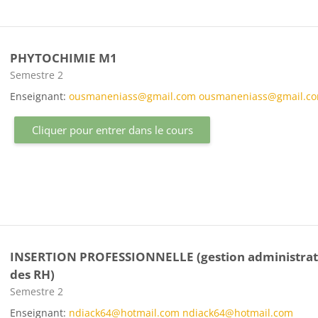
PHYTOCHIMIE M1
Catégorie de cours
Semestre 2
Enseignant:
ousmaneniass@gmail.com ousmaneniass@gmail.c
Cliquer pour entrer dans le cours
INSERTION PROFESSIONNELLE (gestion administrat
des RH)
Catégorie de cours
Semestre 2
Enseignant:
ndiack64@hotmail.com ndiack64@hotmail.com