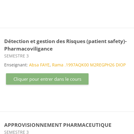
Détection et gestion des Risques (patient safety)-
Pharmacoviligance
Catégorie de cours
SEMESTRE 3
Enseignant:
Absa FAYE
,
Rama .1997AQK00 M2REGPH26 DIOP
Cliquer pour entrer dans le cours
APPROVISIONNEMENT PHARMACEUTIQUE
Catégorie de cours
SEMESTRE 3