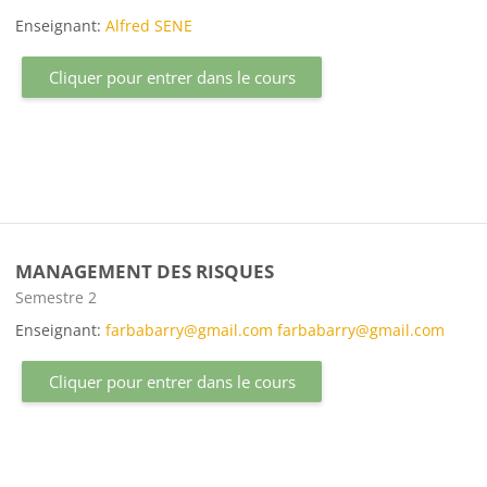
Enseignant:
Alfred SENE
Cliquer pour entrer dans le cours
MANAGEMENT DES RISQUES
Catégorie de cours
Semestre 2
Enseignant:
farbabarry@gmail.com farbabarry@gmail.com
Cliquer pour entrer dans le cours