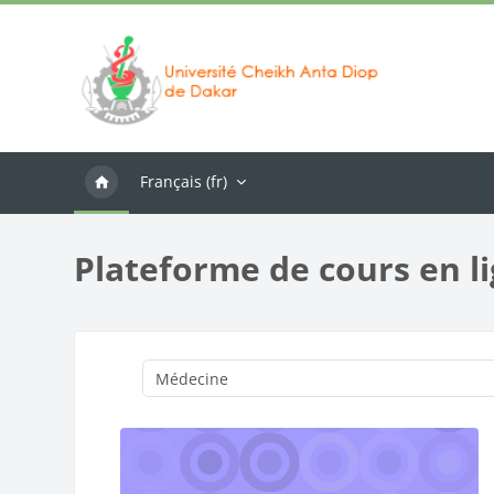
Passer au contenu principal
Français ‎(fr)‎
Plateforme de cours en l