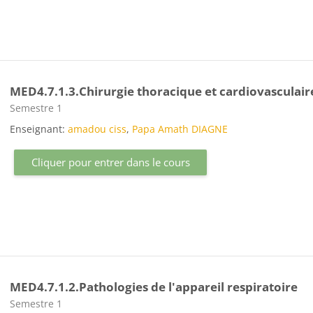
MED4.7.1.3.Chirurgie thoracique et cardiovasculair
Catégorie de cours
Semestre 1
Enseignant:
amadou ciss
,
Papa Amath DIAGNE
Cliquer pour entrer dans le cours
MED4.7.1.2.Pathologies de l'appareil respiratoire
Catégorie de cours
Semestre 1