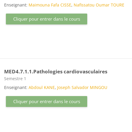
Enseignant:
Maimouna Fafa CISSE
,
Nafissatou Oumar TOURE
Cliquer pour entrer dans le cours
MED4.7.1.1.Pathologies cardiovasculaires
Catégorie de cours
Semestre 1
Enseignant:
Abdoul KANE
,
Joseph Salvador MINGOU
Cliquer pour entrer dans le cours