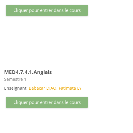
Cliquer pour entrer dans le cours
MED4.7.4.1.Anglais
Catégorie de cours
Semestre 1
Enseignant:
Babacar DIAO
,
Fatimata LY
Cliquer pour entrer dans le cours