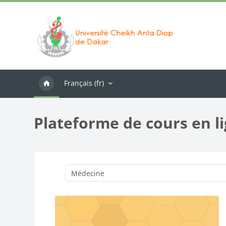
Passer au contenu principal
Français ‎(fr)‎
Plateforme de cours en l