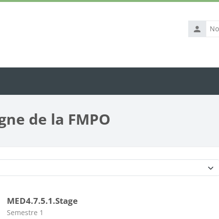
Nom
d’utilisat
igne de la FMPO
Catégories de cours
MED4.7.5.1.Stage
Catégorie de cours
Semestre 1