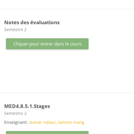
Notes des évaluations
Catégorie de cours
Semestre 2
Cliquer pour entrer dans le cours
MED4.8.5.1.Stages
Catégorie de cours
Semestre 2
Enseignant:
oumar ndour
,
lamine niang