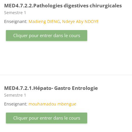
MED4.7.2.2.Pathologies digestives chirurgicales
Catégorie de cours
Semestre 1
Enseignant:
Madieng DIENG
,
Ndeye Aby NDOYE
Cliquer pour entrer dans le cours
MED4.7.2.1.Hépato- Gastro Entrologie
Catégorie de cours
Semestre 1
Enseignant:
mouhamadou mbengue
Cliquer pour entrer dans le cours