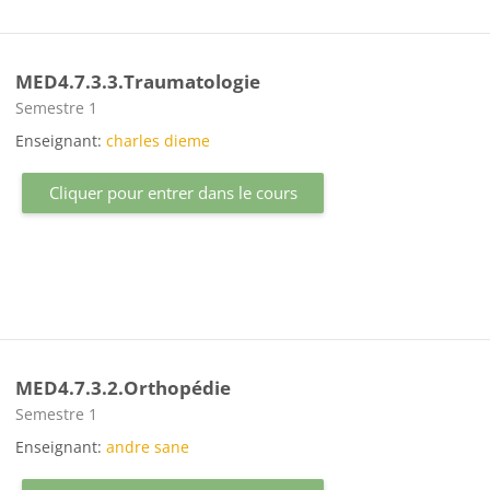
MED4.7.3.3.Traumatologie
Catégorie de cours
Semestre 1
Enseignant:
charles dieme
Cliquer pour entrer dans le cours
MED4.7.3.2.Orthopédie
Catégorie de cours
Semestre 1
Enseignant:
andre sane