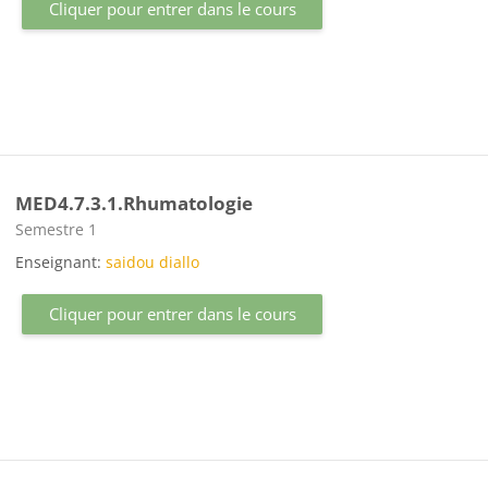
Cliquer pour entrer dans le cours
MED4.7.3.1.Rhumatologie
Catégorie de cours
Semestre 1
Enseignant:
saidou diallo
Cliquer pour entrer dans le cours