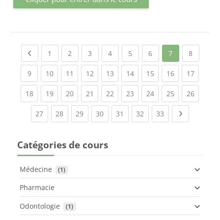
Previous page
(current)
(current)
(current)
(current)
(current)
(current)
(current
1
2
3
4
5
6
7
8
(current)
(current)
(current)
(current)
(current)
(current)
(current)
(current)
(current
9
10
11
12
13
14
15
16
17
(current)
(current)
(current)
(current)
(current)
(current)
(current)
(current)
(current
18
19
20
21
22
23
24
25
26
(current)
(current)
(current)
(current)
(current)
(current)
(current)
Next page
27
28
29
30
31
32
33
Catégories de cours
Médecine
 (1)
Pharmacie
Odontologie
 (1)