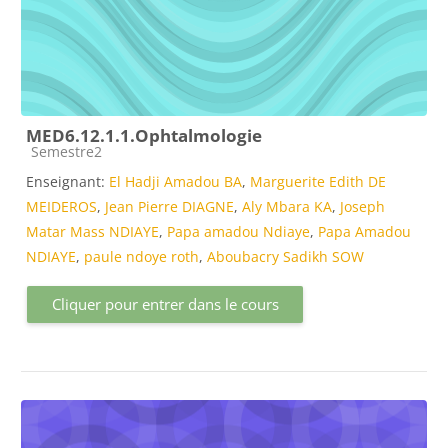
MED6.12.1.1.Ophtalmologie
Catégorie de cours
Semestre2
Enseignant:
El Hadji Amadou BA
,
Marguerite Edith DE
MEIDEROS
,
Jean Pierre DIAGNE
,
Aly Mbara KA
,
Joseph
Matar Mass NDIAYE
,
Papa amadou Ndiaye
,
Papa Amadou
NDIAYE
,
paule ndoye roth
,
Aboubacry Sadikh SOW
Cliquer pour entrer dans le cours