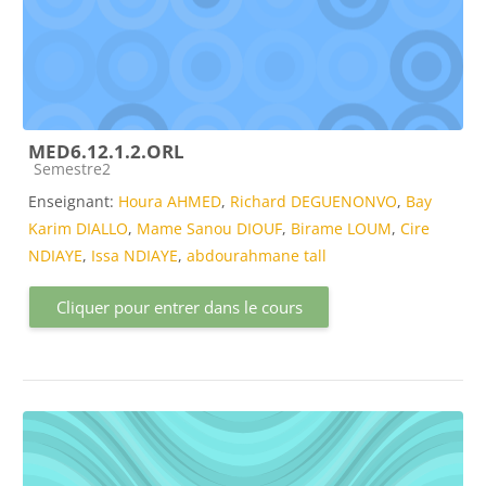
MED6.12.1.2.ORL
Catégorie de cours
Semestre2
Enseignant:
Houra AHMED
,
Richard DEGUENONVO
,
Bay
Karim DIALLO
,
Mame Sanou DIOUF
,
Birame LOUM
,
Cire
NDIAYE
,
Issa NDIAYE
,
abdourahmane tall
Cliquer pour entrer dans le cours