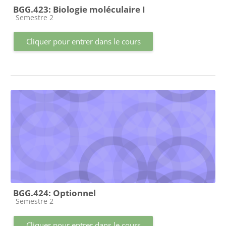
BGG.423: Biologie moléculaire I
Catégorie de cours
Semestre 2
Cliquer pour entrer dans le cours
BGG.424: Optionnel
Catégorie de cours
Semestre 2
Cliquer pour entrer dans le cours