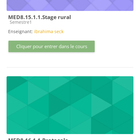
MED8.15.1.1.Stage rural
Catégorie de cours
Semestre1
Enseignant:
ibrahima seck
Cliquer pour entrer dans le cours