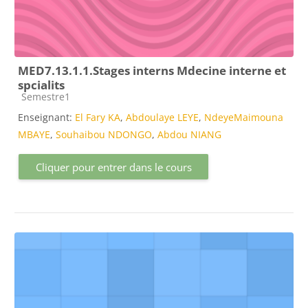
MED7.13.1.1.Stages interns Mdecine interne et
spcialits
Catégorie de cours
Semestre1
Enseignant:
El Fary KA
,
Abdoulaye LEYE
,
NdeyeMaimouna
MBAYE
,
Souhaibou NDONGO
,
Abdou NIANG
Cliquer pour entrer dans le cours