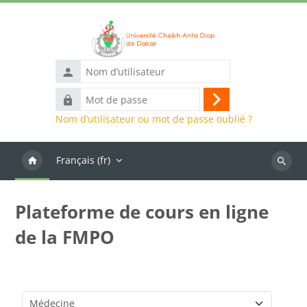
Passer au contenu principal
Nom
d’utilisateur
Mot
Connexion
de
Nom d’utilisateur ou mot de passe oublié ?
passe
Français ‎(fr)‎
Recher
des
cours
Plateforme de cours en ligne
de la FMPO