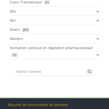
Cours Transversaux
 (1)
DES
DIU
Divers
 (27)
Masters
Formation continue en régulation pharmaceutique
 (1)
Search courses
Search cou
Blocs
Blocs
Blocs
Blocs
Résumé de conservation de données