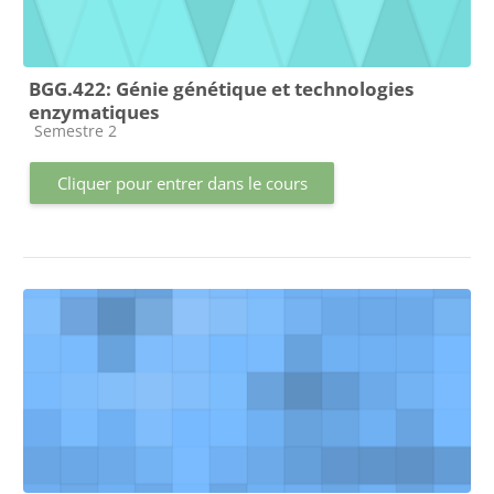
BGG.422: Génie génétique et technologies
enzymatiques
Catégorie de cours
Semestre 2
Cliquer pour entrer dans le cours