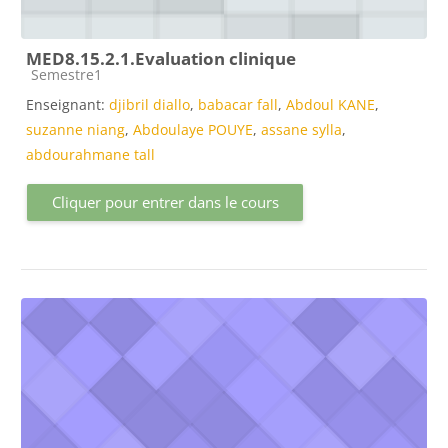
MED8.15.2.1.Evaluation clinique
Catégorie de cours
Semestre1
Enseignant:
djibril diallo
,
babacar fall
,
Abdoul KANE
,
suzanne niang
,
Abdoulaye POUYE
,
assane sylla
,
abdourahmane tall
Cliquer pour entrer dans le cours