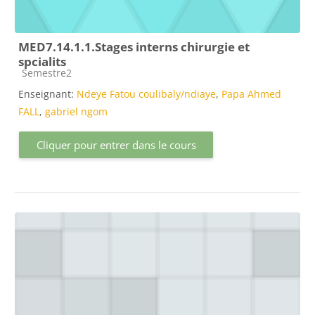
MED7.14.1.1.Stages interns chirurgie et
spcialits
Catégorie de cours
Semestre2
Enseignant:
Ndeye Fatou coulibaly/ndiaye
,
Papa Ahmed
FALL
,
gabriel ngom
Cliquer pour entrer dans le cours