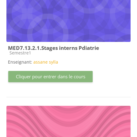
MED7.13.2.1.Stages interns Pdiatrie
Catégorie de cours
Semestre1
Enseignant:
assane sylla
Cliquer pour entrer dans le cours