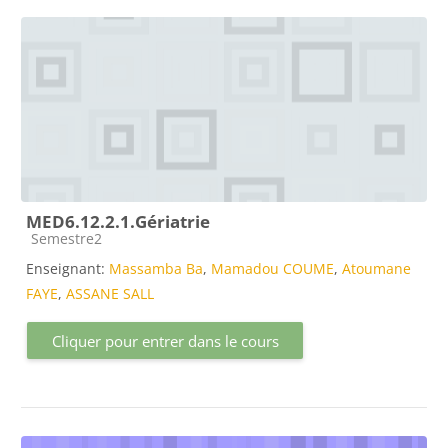
MED6.12.2.1.Gériatrie
Catégorie de cours
Semestre2
Enseignant:
Massamba Ba
,
Mamadou COUME
,
Atoumane
FAYE
,
ASSANE SALL
Cliquer pour entrer dans le cours