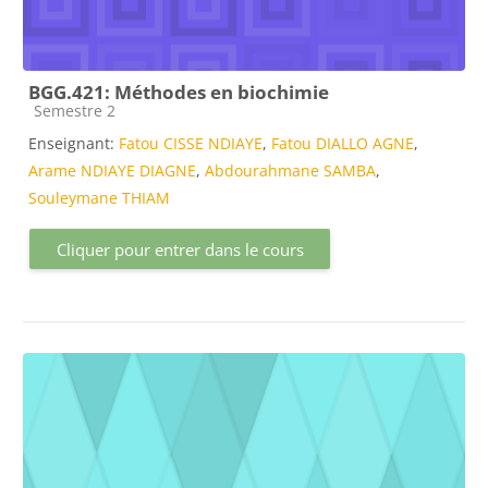
BGG.421: Méthodes en biochimie
Catégorie de cours
Semestre 2
Enseignant:
Fatou CISSE NDIAYE
,
Fatou DIALLO AGNE
,
Arame NDIAYE DIAGNE
,
Abdourahmane SAMBA
,
Souleymane THIAM
Cliquer pour entrer dans le cours