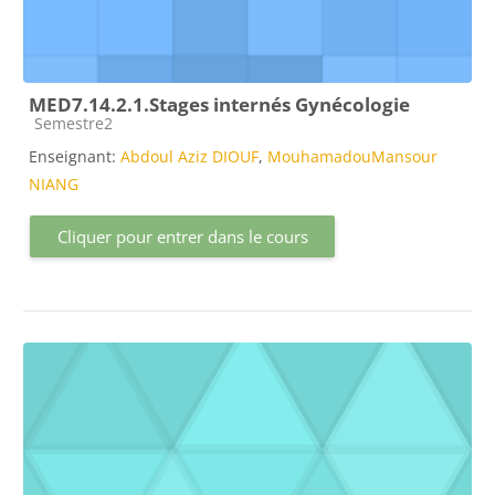
MED7.14.2.1.Stages internés Gynécologie
Catégorie de cours
Semestre2
Enseignant:
Abdoul Aziz DIOUF
,
MouhamadouMansour
NIANG
Cliquer pour entrer dans le cours