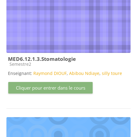
MED6.12.1.3.Stomatologie
Catégorie de cours
Semestre2
Enseignant:
Raymond DIOUF
,
Abibou Ndiaye
,
silly toure
Cliquer pour entrer dans le cours