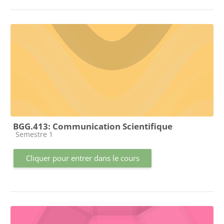
BGG.413: Communication Scientifique
Catégorie de cours
Semestre 1
Cliquer pour entrer dans le cours