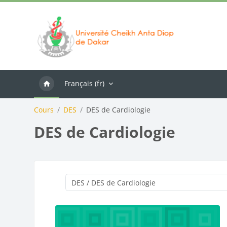
Passer au contenu principal
Français ‎(fr)‎
Cours
DES
DES de Cardiologie
DES de Cardiologie