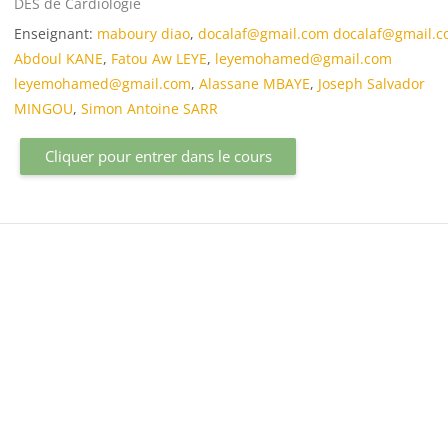
Catégorie de cours
DES de Cardiologie
Enseignant:
maboury diao
,
docalaf@gmail.com docalaf@gmail.
Abdoul KANE
,
Fatou Aw LEYE
,
leyemohamed@gmail.com
leyemohamed@gmail.com
,
Alassane MBAYE
,
Joseph Salvador
MINGOU
,
Simon Antoine SARR
Cliquer pour entrer dans le cours