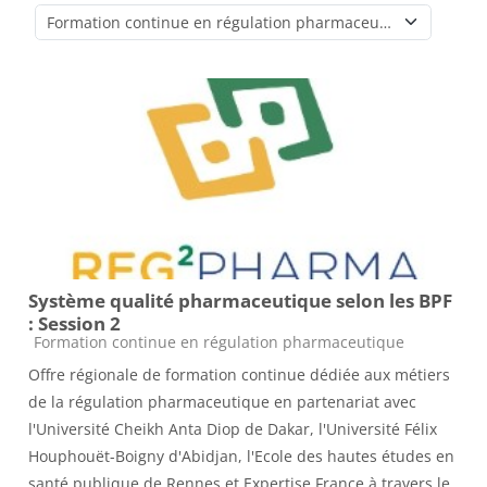
Catégories de cours
Système qualité pharmaceutique selon les BPF
: Session 2
Catégorie de cours
Formation continue en régulation pharmaceutique
Offre régionale de formation continue dédiée aux métiers
de la régulation pharmaceutique en partenariat avec
l'Université Cheikh Anta Diop de Dakar, l'Université Félix
Houphouët-Boigny d'Abidjan, l'Ecole des hautes études en
santé publique de Rennes et Expertise France à travers le