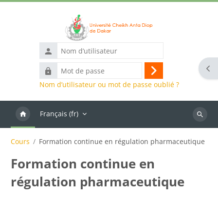
Passer au contenu principal
Nom
d’utilisateur
Ouvr
Mot
Connexion
de
Nom d’utilisateur ou mot de passe oublié ?
passe
Français ‎(fr)‎
Recher
des
Cours
Formation continue en régulation pharmaceutique
cours
Formation continue en
régulation pharmaceutique