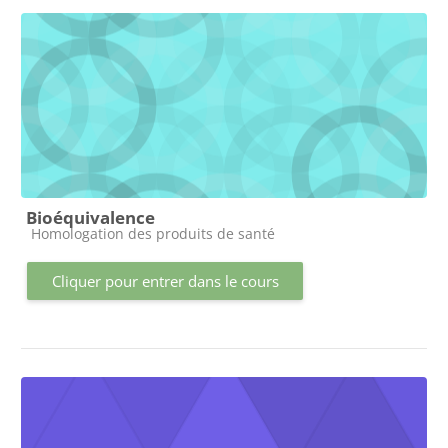
Bioéquivalence
Catégorie de cours
Homologation des produits de santé
Cliquer pour entrer dans le cours