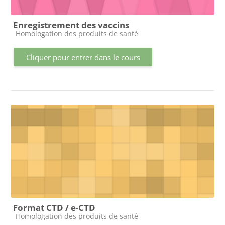
Enregistrement des vaccins
Catégorie de cours
Homologation des produits de santé
Cliquer pour entrer dans le cours
Format CTD / e-CTD
Catégorie de cours
Homologation des produits de santé