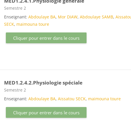
MED1.2.4.1.Physiologie générale
Catégorie de cours
Semestre 2
Enseignant:
Abdoulaye BA
,
Mor DIAW
,
Abdoulaye SAMB
,
Aissato
SECK
,
maimouna toure
Cliquer pour entrer dans le cours
MED1.2.4.2.Physiologie spéciale
Catégorie de cours
Semestre 2
Enseignant:
Abdoulaye BA
,
Aissatou SECK
,
maimouna toure
Cliquer pour entrer dans le cours