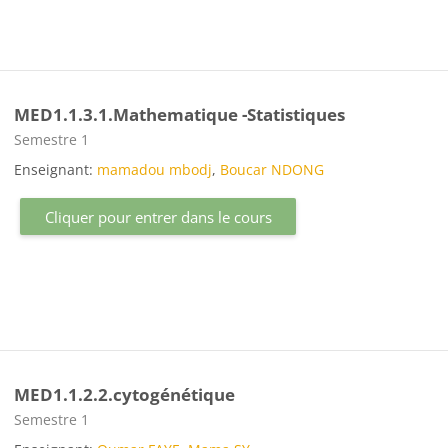
MED1.1.3.1.Mathematique -Statistiques
Catégorie de cours
Semestre 1
Enseignant:
mamadou mbodj
,
Boucar NDONG
Cliquer pour entrer dans le cours
MED1.1.2.2.cytogénétique
Catégorie de cours
Semestre 1