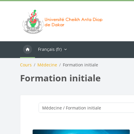
Passer au contenu principal
Français ‎(fr)‎
Cours
Médecine
Formation initiale
Formation initiale