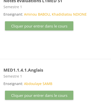
Notes évaluations L1MED S1
Catégorie de cours
Semestre 1
Enseignant:
Aminou BABOU
,
Khadidiatou NDIONE
Cliquer pour entrer dans le cours
MED1.1.4.1.Anglais
Catégorie de cours
Semestre 1
Enseignant:
Abdoulaye SAMB
Cliquer pour entrer dans le cours