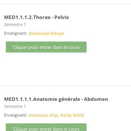
MED1.1.1.2.Thorax - Pelvis
Catégorie de cours
Semestre 1
Enseignant:
Abdoulaye Ndiaye
Cliquer pour entrer dans le cours
MED1.1.1.1.Anatomie générale - Abdomen
Catégorie de cours
Semestre 1
Enseignant:
mamadou diop
,
Racky WADE
Cliquer pour entrer dans le cours