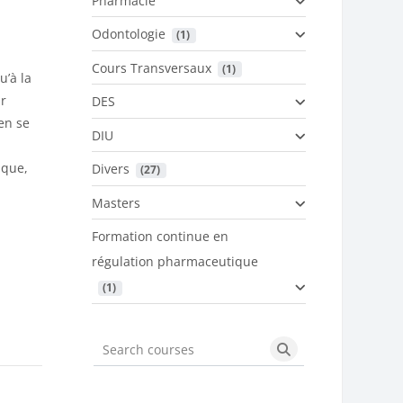
Pharmacie
Odontologie
 (1)
Cours Transversaux
 (1)
u’à la
ar
DES
en se
DIU
ique,
Divers
 (27)
Masters
Formation continue en
régulation pharmaceutique
 (1)
Search courses
Search courses