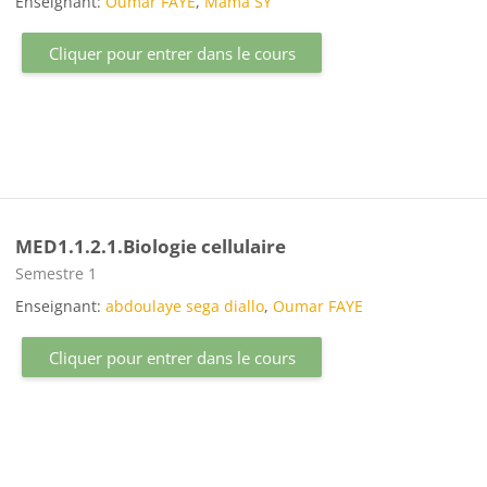
Enseignant:
Oumar FAYE
,
Mama SY
Cliquer pour entrer dans le cours
MED1.1.2.1.Biologie cellulaire
Catégorie de cours
Semestre 1
Enseignant:
abdoulaye sega diallo
,
Oumar FAYE
Cliquer pour entrer dans le cours