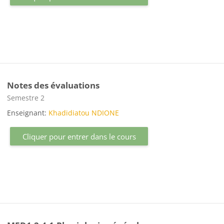
Notes des évaluations
Catégorie de cours
Semestre 2
Enseignant:
Khadidiatou NDIONE
Cliquer pour entrer dans le cours