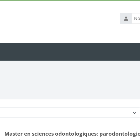
Nom
d’utilisat
Catégories de cours
Master en sciences odontologiques: parodontologi