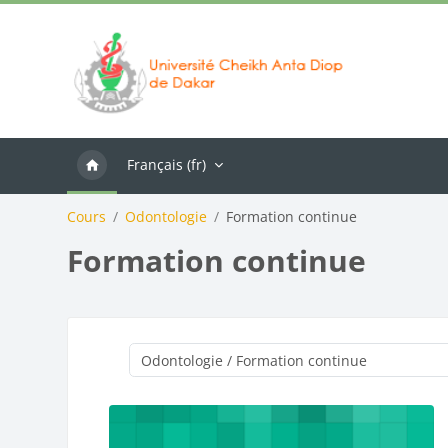
Passer au contenu principal
Français ‎(fr)‎
Cours
Odontologie
Formation continue
Formation continue