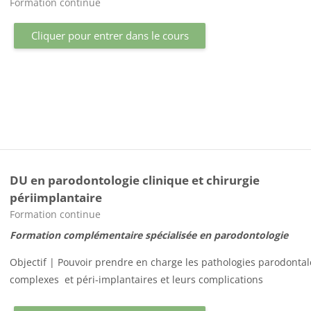
Catégorie de cours
Formation continue
Cliquer pour entrer dans le cours
DU en parodontologie clinique et chirurgie
périimplantaire
Catégorie de cours
Formation continue
Formation
complémentaire spécialisée en parodontologie
Objectif | Pouvoir prendre en charge les pathologies parodontal
complexes et péri-implantaires et leurs complications